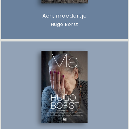
Ach, moedertje
Hugo Borst