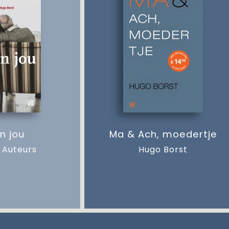
en jou
Ma & Ach, moedertje
 Auteurs
Hugo Borst